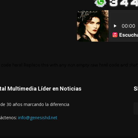
 code here! Replace this with any non empty raw html code and that's
tal Multimedia Líder en Noticias
S
de 30 años marcando la diferencia
áctenos:
info@genesishd.net