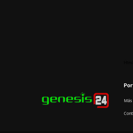
Html
Por
Más 
Cont