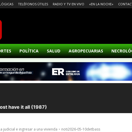
LÓGICAS
TELÉFONOS ÚTILES
RADIO Y TV EN VIVO
«EN LA NOCHE»
CONTAC
ORTES
POLÍTICA
SALUD
AGROPECUARIAS
NECROLÓ
 judicial e ingresar a una vivienda
noti2026-05-10detbass