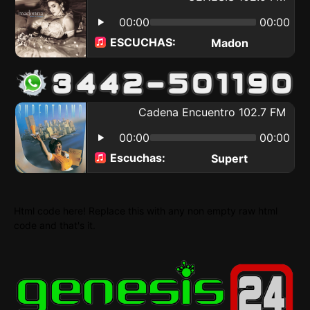
Html code here! Replace this with any non empty raw html
code and that's it.