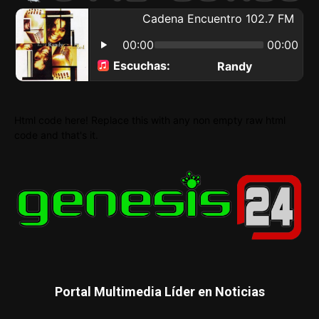
Html code here! Replace this with any non empty raw html
code and that's it.
Portal Multimedia Líder en Noticias