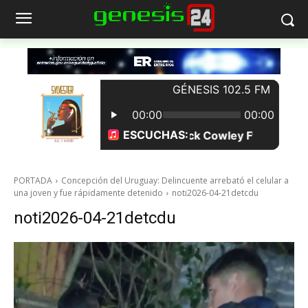
PORTADA
Concepción del Uruguay: Delincuente arrebató el celular a
una joven y fue rápidamente detenido
noti2026-04-21detcdu
noti2026-04-21detcdu