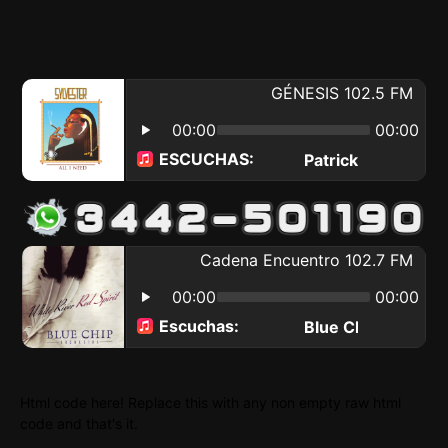
Html code here! Replace this with any non empty raw html
code and that's it.