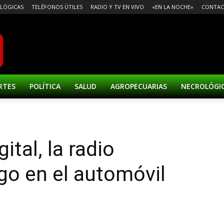
LÓGICAS
TELÉFONOS ÚTILES
RADIO Y TV EN VIVO
«EN LA NOCHE»
CONTA
RTES
POLÍTICA
SALUD
AGROPECUARIAS
NECROLÓGI
ital, la radio
go en el automóvil