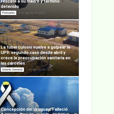
rescate a su madre y terminó
detenido
6 de agosto de 2026
Policiales
La tuberculosis vuelve a golpear la
UP9: segundo caso desde abril y
crece la preocupación sanitaria en
las cárceles
5 de agosto de 2026
Interés General
Concepción del Uruguay: Falleció