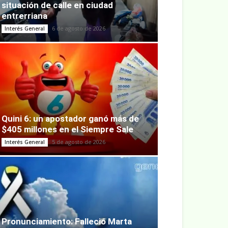
situación de calle en ciudad
entrerriana
6 de agosto de 2026
Interés General
Quini 6: un apostador ganó más de
$405 millones en el Siempre Sale
5 de agosto de 2026
Interés General
Pronunciamiento: Falleció Marta