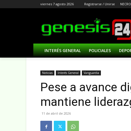
viernes 7 agosto 2026
Registrarse / Unirse
NECRO
INTERÉS GENERAL
POLICIALES
DEPO
Noticias
Interés General
Vanguardia
Pese a avance dig
mantiene lideraz
11 de abril de 2026