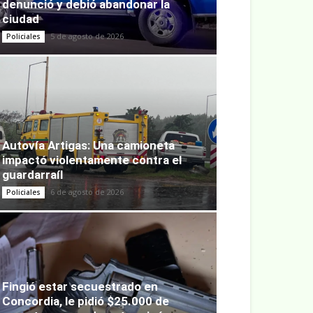
denunció y debió abandonar la
ciudad
5 de agosto de 2026
Policiales
Autovía Artigas: Una camioneta
impactó violentamente contra el
guardarraíl
6 de agosto de 2026
Policiales
Fingió estar secuestrado en
Concordia, le pidió $25.000 de