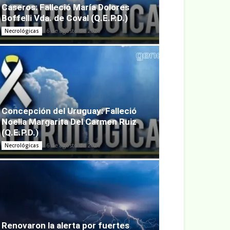
Caseros: Falleció María Dolores
Boffelli Vda. de Coval (Q.E.P.D.)
6 de agosto de 2026
Necrológicas
Concepción del Uruguay: Falleció
Noelia Margarita Del Carmen Ruiz
(Q.E.P.D.)
6 de agosto de 2026
Necrológicas
Renovaron la alerta por fuertes