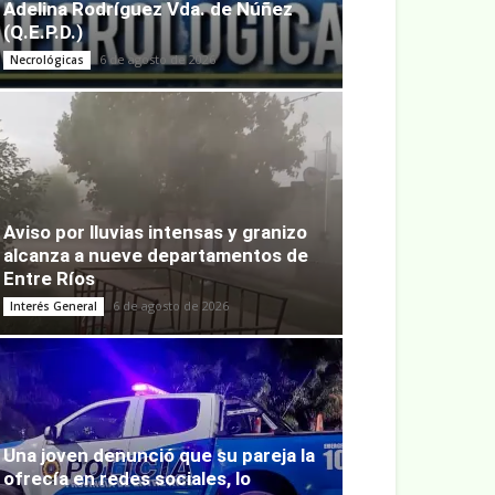
Adelina Rodríguez Vda. de Núñez
(Q.E.P.D.)
6 de agosto de 2026
Necrológicas
Aviso por lluvias intensas y granizo
alcanza a nueve departamentos de
Entre Ríos
6 de agosto de 2026
Interés General
Una joven denunció que su pareja la
ofrecía en redes sociales, lo