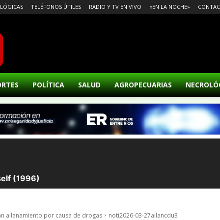
LÓGICAS
TELÉFONOS ÚTILES
RADIO Y TV EN VIVO
«EN LA NOCHE»
CONTA
ORTES
POLÍTICA
SALUD
AGROPECUARIAS
NECROLÓ
an allanamiento por causa de drogas
noti2026-03-27allancdu3