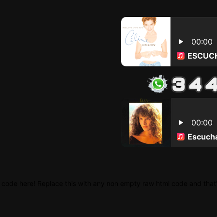
 code here! Replace this with any non empty raw html code and that's