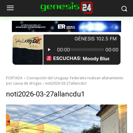
PORTADA
Concepción del Uruguay: Federales realizan allanamiento
por causa de drogas
noti2026-03-27allancdu1
noti2026-03-27allancdu1