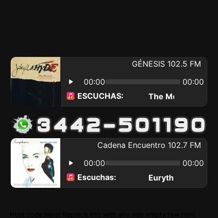
Html code here! Replace this with any non empty raw html