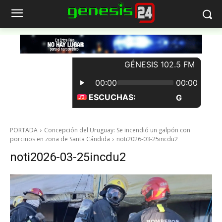
PORTADA
Concepción del Uruguay: Se incendió un galpón con
porcinos en zona de Santa Cándida
noti2026-03-25incdu2
noti2026-03-25incdu2