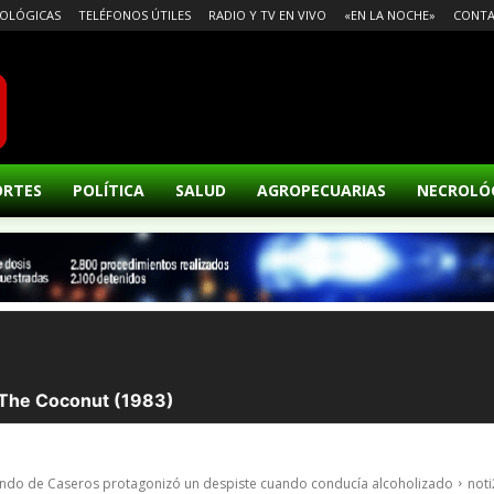
OLÓGICAS
TELÉFONOS ÚTILES
RADIO Y TV EN VIVO
«EN LA NOCHE»
CONT
ORTES
POLÍTICA
SALUD
AGROPECUARIAS
NECROLÓ
iundo de Caseros protagonizó un despiste cuando conducía alcoholizado
not