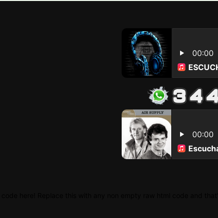
 code here! Replace this with any non empty raw html code and that's