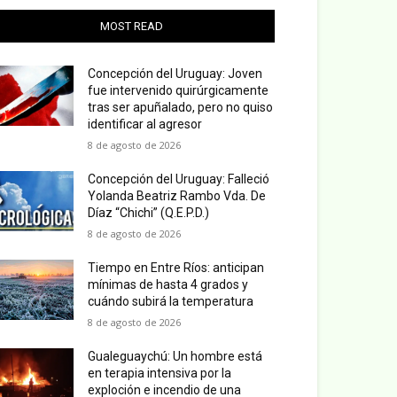
MOST READ
Concepción del Uruguay: Joven
fue intervenido quirúrgicamente
tras ser apuñalado, pero no quiso
identificar al agresor
8 de agosto de 2026
Concepción del Uruguay: Falleció
Yolanda Beatriz Rambo Vda. De
Díaz “Chichi” (Q.E.P.D.)
8 de agosto de 2026
Tiempo en Entre Ríos: anticipan
mínimas de hasta 4 grados y
cuándo subirá la temperatura
8 de agosto de 2026
Gualeguaychú: Un hombre está
en terapia intensiva por la
exploción e incendio de una