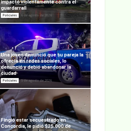
impactó violentamente contra el
guardarraíl
6 de agosto de 2026
Policiales
Una joven denunció que su pareja la
ofrecía en redes sociales, lo
denunció y debió abandonar la
ciudad
5 de agosto de 2026
Policiales
Fingió estar secuestrado en
Concordia, le pidió $25.000 de