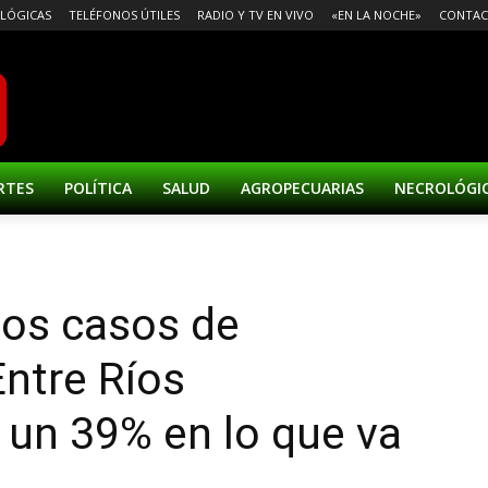
LÓGICAS
TELÉFONOS ÚTILES
RADIO Y TV EN VIVO
«EN LA NOCHE»
CONTA
RTES
POLÍTICA
SALUD
AGROPECUARIAS
NECROLÓGI
 los casos de
Entre Ríos
 un 39% en lo que va