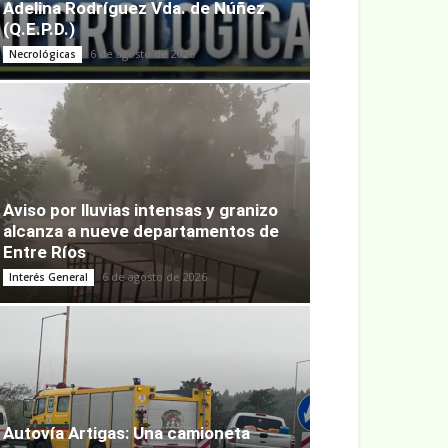
Adelina Rodríguez Vda. de Núñez
(Q.E.P.D.)
6 de agosto de 2026
Necrológicas
Aviso por lluvias intensas y granizo
alcanza a nueve departamentos de
Entre Ríos
6 de agosto de 2026
Interés General
Autovía Artigas: Una camioneta