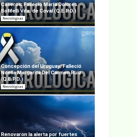
Caseros: Falleció María Dolores
Boffelli Vda. de Coval (Q.E.P.D.)
6 de agosto de 2026
Necrológicas
Concepción del Uruguay: Falleció
Noelia Margarita Del Carmen Ruiz
(Q.E.P.D.)
6 de agosto de 2026
Necrológicas
Renovaron la alerta por fuertes