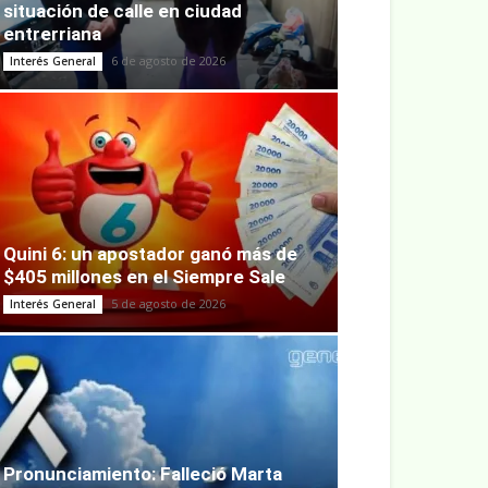
situación de calle en ciudad
entrerriana
6 de agosto de 2026
Interés General
Quini 6: un apostador ganó más de
$405 millones en el Siempre Sale
5 de agosto de 2026
Interés General
Pronunciamiento: Falleció Marta