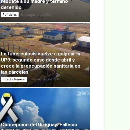
rescate a su madre y terminó
detenido
6 de agosto de 2026
Policiales
La tuberculosis vuelve a golpear la
UP9: segundo caso desde abril y
crece la preocupación sanitaria en
las cárceles
5 de agosto de 2026
Interés General
Concepción del Uruguay: Falleció