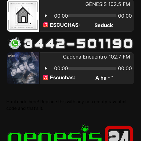
Html code here! Replace this with any non empty raw html
code and that's it.