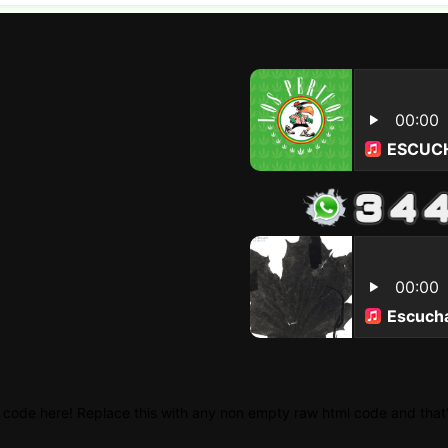
 code here! Replace this with any non empty raw html code and that's