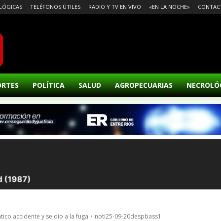
LÓGICAS
TELÉFONOS ÚTILES
RADIO Y TV EN VIVO
«EN LA NOCHE»
CONTAC
ORTES
POLÍTICA
SALUD
AGROPECUARIAS
NECROLÓ
co accidente y se dio a la fuga
noti25-09-20despbass1