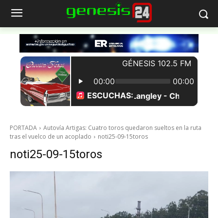
PORTADA
Autovía Artigas: Cuatro toros quedaron sueltos en la ruta
tras el vuelco de un acoplado
noti25-09-15toros
noti25-09-15toros