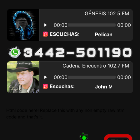
Html code here! Replace this with any non empty raw html
code and that's it.