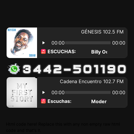
Html code here! Replace this with any non empty raw html
code and that's it.