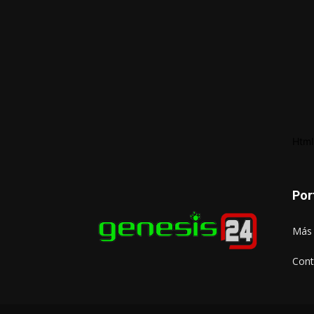
Html
Por
Más 
Cont