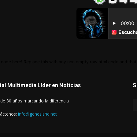
 code here! Replace this with any non empty raw html code and that's
tal Multimedia Líder en Noticias
S
de 30 años marcando la diferencia
áctenos:
info@genesishd.net