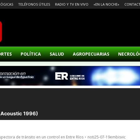
ÓGICAS
TELÉFONOS ÚTILES
RADIO Y TV EN VIVO
«EN LA NOCHE»
CONTAC
ORTES
POLÍTICA
SALUD
AGROPECUARIAS
NECROLÓ
pectora de tránsito en un control en Entre Ríos
noti25-07-19embisvic