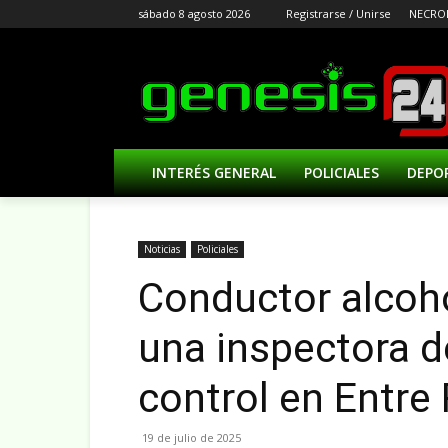
sábado 8 agosto 2026
Registrarse / Unirse
NECRO
INTERÉS GENERAL
POLICIALES
DEPO
Noticias
Policiales
Conductor alcoh
una inspectora d
control en Entre
19 de julio de 2025