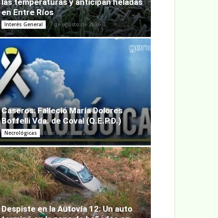
las temperaturas y anticipan heladas
en Entre Ríos
7 de agosto de 2026
Interés General
Caseros: Falleció María Dolores
Boffelli Vda. de Coval (Q.E.P.D.)
6 de agosto de 2026
Necrológicas
Despiste en la Autovía 12: Un auto