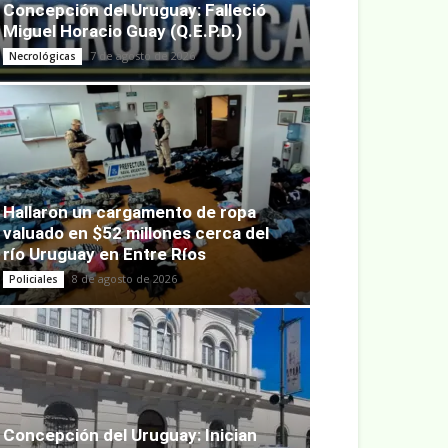
Concepción del Uruguay: Falleció
Miguel Horacio Guay (Q.E.P.D.)
7 de agosto de 2026
Necrológicas
Hallaron un cargamento de ropa
valuado en $52 millones cerca del
río Uruguay en Entre Ríos
8 de agosto de 2026
Policiales
Concepción del Uruguay: Inician