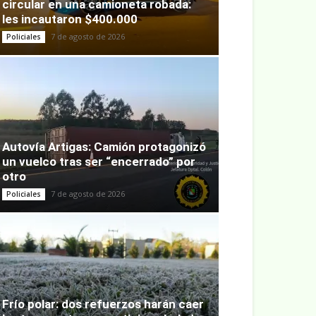
circular en una camioneta robada:
les incautaron $400.000
7 de agosto de 2026
Policiales
Autovía Artigas: Camión protagonizó
un vuelco tras ser “encerrado” por
otro
7 de agosto de 2026
Policiales
Frío polar: dos refuerzos harán caer