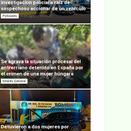
investigación policial a raíz de
sospechoso accionar de un vehículo
6 de agosto de 2026
Policiales
Se agrava la situación procesal del
entrerriano detenido en España por
el crimen de una mujer húngara
7 de agosto de 2026
Interés General
Detuvieron a dos mujeres por