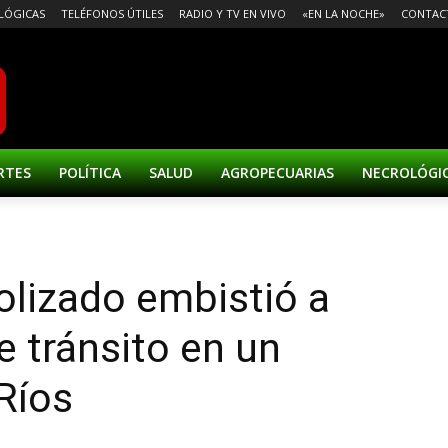
LÓGICAS
TELÉFONOS ÚTILES
RADIO Y TV EN VIVO
«EN LA NOCHE»
CONTAC
RTES
POLÍTICA
SALUD
AGROPECUARIAS
NECROLÓGI
olizado embistió a
e tránsito en un
 Ríos