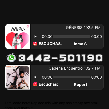
Html code here! Replace this with any non empty raw html
code and that's it.