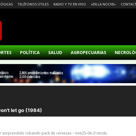
ÓGICAS
TELÉFONOS ÚTILES
RADIO Y TV EN VIVO
«EN LA NOCHE»
CONTAC
ORTES
POLÍTICA
SALUD
AGROPECUARIAS
NECROLÓ
er sorprendido robando pack de cervezas
noti25-06-21etcdu