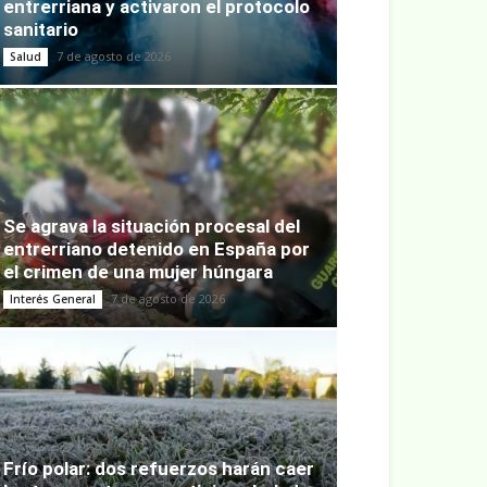
entrerriana y activaron el protocolo
sanitario
7 de agosto de 2026
Salud
Se agrava la situación procesal del
entrerriano detenido en España por
el crimen de una mujer húngara
7 de agosto de 2026
Interés General
Frío polar: dos refuerzos harán caer