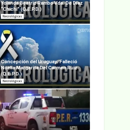
Yolanda Beatriz Rambo Vda. De Díaz
“Chichi” (Q.E.P.D.)
8 de agosto de 2026
Necrológicas
Concepción del Uruguay: Falleció
Noelia Margarita Del Carmen Ruiz
(Q.E.P.D.)
6 de agosto de 2026
Necrológicas