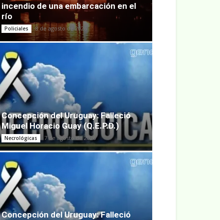
incendio de una embarcación en el
río
8 de agosto de 2026
Policiales
Concepción del Uruguay: Falleció
Miguel Horacio Guay (Q.E.P.D.)
7 de agosto de 2026
Necrológicas
Concepción del Uruguay: Falleció