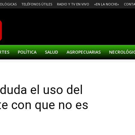
OLÓGICAS
TELÉFONOS ÚTILES
RADIO Y TV EN VIVO
«EN LA NOCHE»
CONT
RTES
POLÍTICA
SALUD
AGROPECUARIAS
NECROLÓGI
duda el uso del
te con que no es