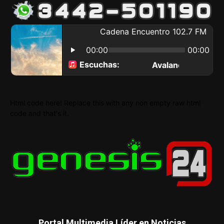
Html code here! Replace this with any non empty raw html
code and that's it.
Portal Multimedia Líder en Noticias