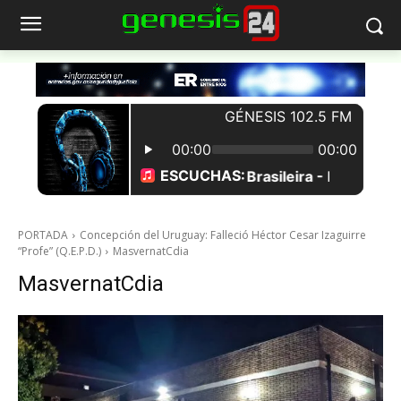
PORTADA
Concepción del Uruguay: Falleció Héctor Cesar Izaguirre
“Profe” (Q.E.P.D.)
MasvernatCdia
MasvernatCdia