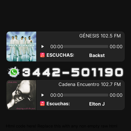
Html code here! Replace this with any non empty raw html