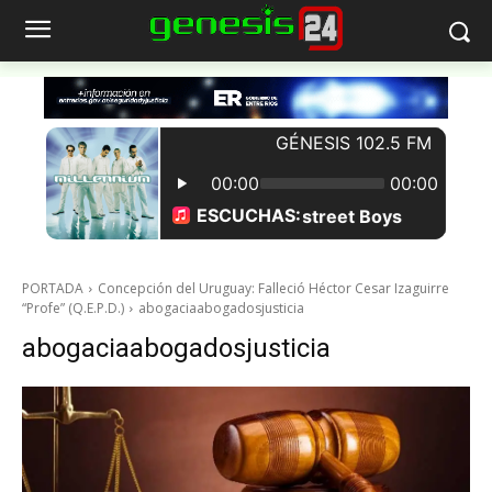
PORTADA
Concepción del Uruguay: Falleció Héctor Cesar Izaguirre
“Profe” (Q.E.P.D.)
abogaciaabogadosjusticia
abogaciaabogadosjusticia