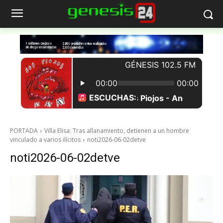
PORTADA
Villa Elisa: Tras allanamiento, detienen a un hombre
vinculado a varios ilícitos
noti2026-06-02detve
noti2026-06-02detve