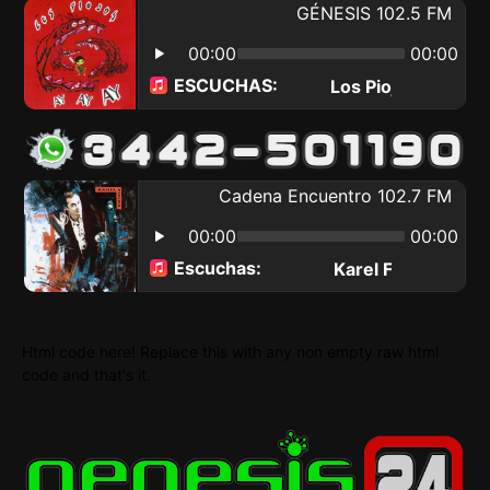
Html code here! Replace this with any non empty raw html
code and that's it.