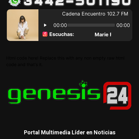
Html code here! Replace this with any non empty raw html
code and that's it.
Portal Multimedia Líder en Noticias