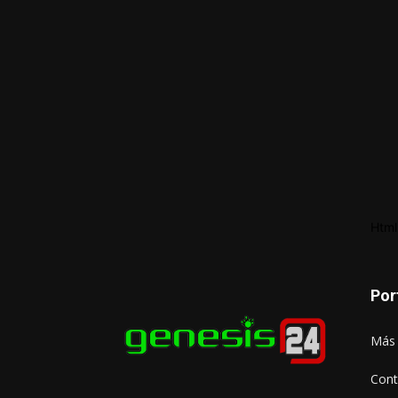
Html
Por
Más 
Cont