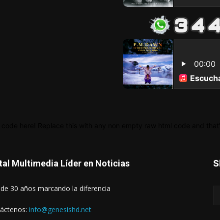
 code here! Replace this with any non empty raw html code and that's
tal Multimedia Líder en Noticias
S
de 30 años marcando la diferencia
áctenos:
info@genesishd.net