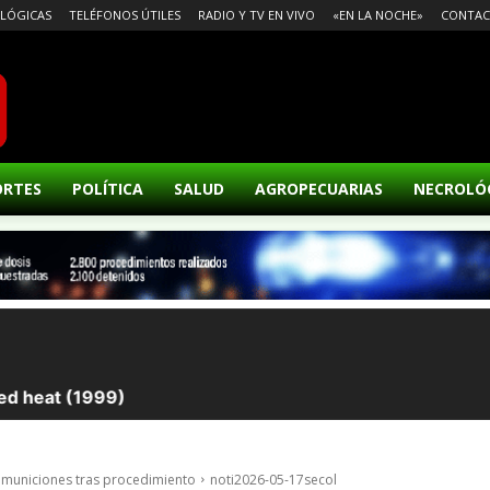
LÓGICAS
TELÉFONOS ÚTILES
RADIO Y TV EN VIVO
«EN LA NOCHE»
CONTA
ORTES
POLÍTICA
SALUD
AGROPECUARIAS
NECROLÓ
 municiones tras procedimiento
noti2026-05-17secol