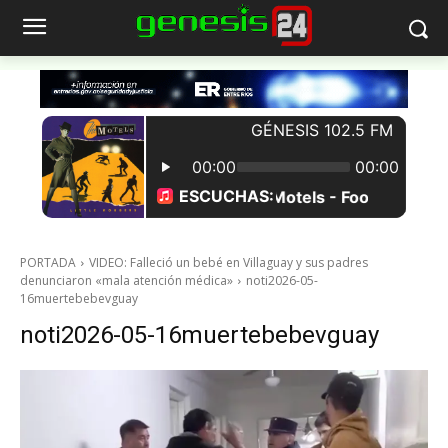
PORTADA
VIDEO: Falleció un bebé en Villaguay y sus padres
denunciaron «mala atención médica»
noti2026-05-
16muertebebevguay
noti2026-05-16muertebebevguay