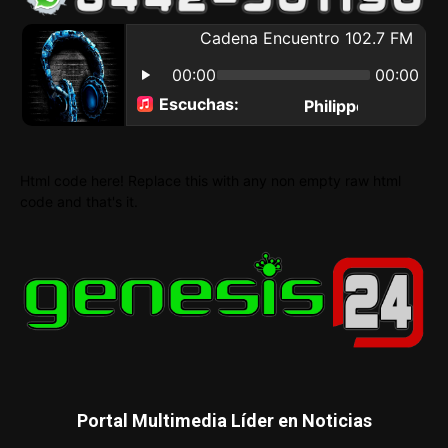
Html code here! Replace this with any non empty raw html
code and that's it.
Portal Multimedia Líder en Noticias