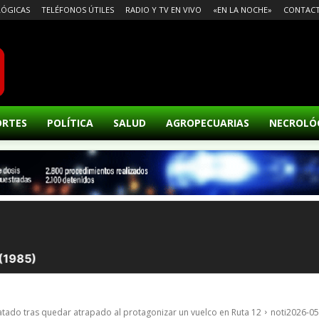
ÓGICAS
TELÉFONOS ÚTILES
RADIO Y TV EN VIVO
«EN LA NOCHE»
CONTAC
ORTES
POLÍTICA
SALUD
AGROPECUARIAS
NECROLÓ
tado tras quedar atrapado al protagonizar un vuelco en Ruta 12
noti2026-05