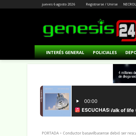
jueves 6 agosto 2026
Registrarse / Unirse
NECROL
INTERÉS GENERAL
POLICIALES
DEP
PORTADA
Conductor basavilbasense debió ser resca