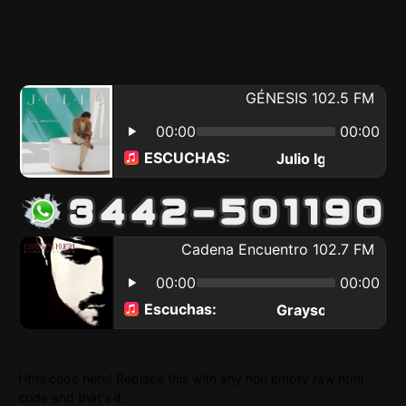
Html code here! Replace this with any non empty raw html
code and that's it.