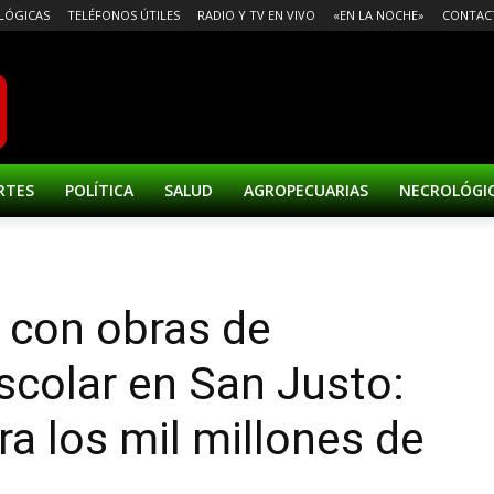
LÓGICAS
TELÉFONOS ÚTILES
RADIO Y TV EN VIVO
«EN LA NOCHE»
CONTAC
RTES
POLÍTICA
SALUD
AGROPECUARIAS
NECROLÓGI
 con obras de
escolar en San Justo:
ra los mil millones de