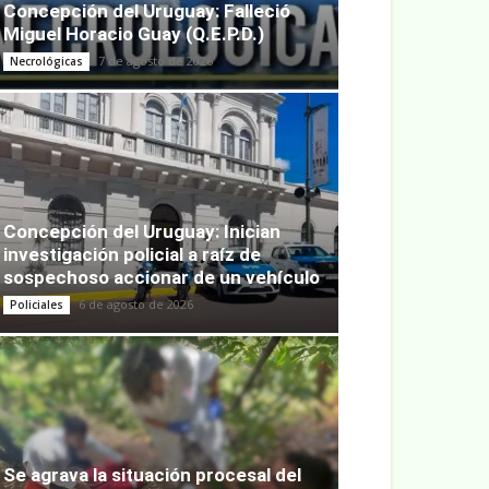
Concepción del Uruguay: Falleció
Miguel Horacio Guay (Q.E.P.D.)
7 de agosto de 2026
Necrológicas
Concepción del Uruguay: Inician
investigación policial a raíz de
sospechoso accionar de un vehículo
6 de agosto de 2026
Policiales
Se agrava la situación procesal del