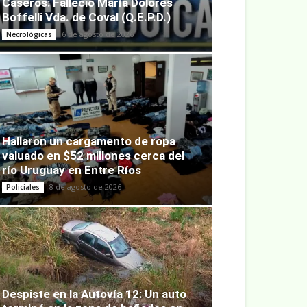
Caseros: Falleció María Dolores
Boffelli Vda. de Coval (Q.E.P.D.)
6 de agosto de 2026
Necrológicas
Hallaron un cargamento de ropa
valuado en $52 millones cerca del
río Uruguay en Entre Ríos
8 de agosto de 2026
Policiales
Despiste en la Autovía 12: Un auto