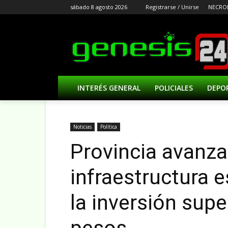
sábado 8 agosto 2026
Registrarse / Unirse
NECRO
INTERÉS GENERAL
POLICIALES
DEPO
Noticias
Política
Provincia avanza
infraestructura 
la inversión supe