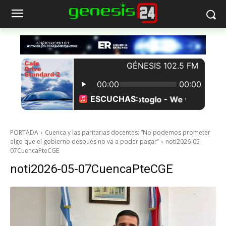
PORTADA
Cuenca y las paritarias docentes: “No podemos prometer
algo que el gobierno después no va a poder pagar”
noti2026-05-
07CuencaPteCGE
noti2026-05-07CuencaPteCGE