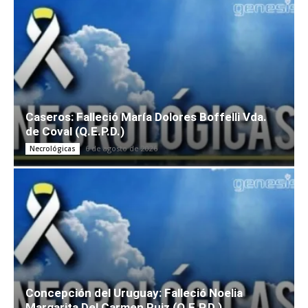
Caseros: Falleció María Dolores Boffelli Vda.
de Coval (Q.E.P.D.)
6 de agosto de 2026
Necrológicas
Concepción del Uruguay: Falleció Noelia
Margarita Del Carmen Ruiz (Q.E.P.D.)