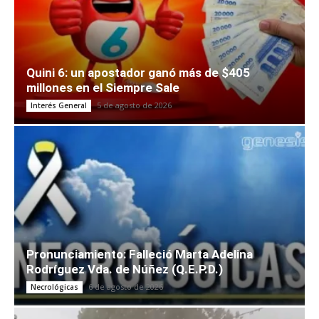
Quini 6: un apostador ganó más de $405
millones en el Siempre Sale
5 de agosto de 2026
Interés General
Pronunciamiento: Falleció Marta Adelina
Rodríguez Vda. de Núñez (Q.E.P.D.)
6 de agosto de 2026
Necrológicas