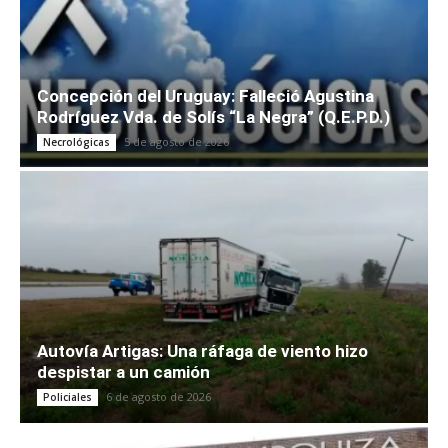
Concepción del Uruguay: Falleció Agustina
Rodríguez Vda. de Solís “La Negra” (Q.E.P.D.)
5 de agosto de 2026
Necrológicas
Autovía Artigas: Una ráfaga de viento hizo
despistar a un camión
6 de agosto de 2026
Policiales