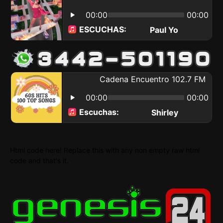
Html code here! Replace this with any non empty raw html
code and that's it.