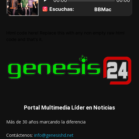
Html code here! Replace this with any non empty raw html
code and that's it.
Portal Multimedia Líder en Noticias
Más de 30 años marcando la diferencia
Contáctenos:
info@genesishd.net