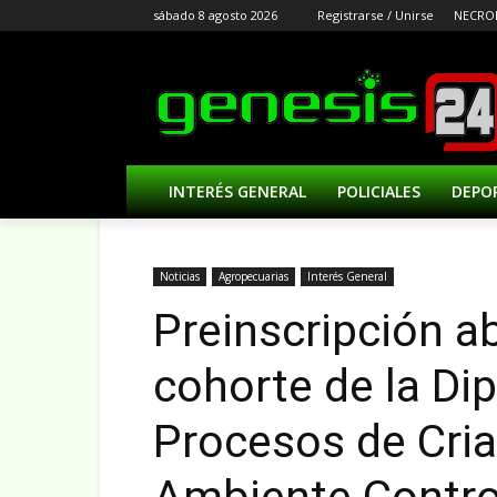
sábado 8 agosto 2026
Registrarse / Unirse
NECRO
INTERÉS GENERAL
POLICIALES
DEPO
Noticias
Agropecuarias
Interés General
Preinscripción ab
cohorte de la Di
Procesos de Cria