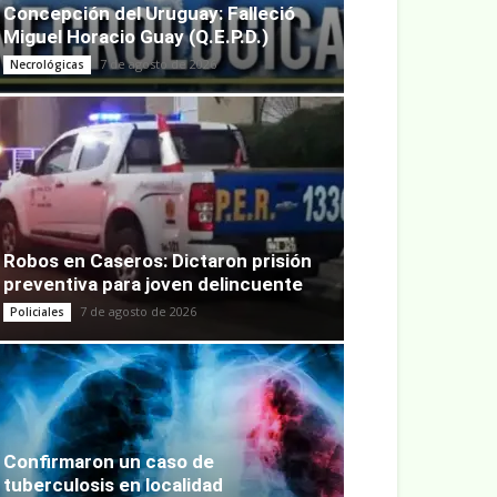
Concepción del Uruguay: Falleció
Miguel Horacio Guay (Q.E.P.D.)
7 de agosto de 2026
Necrológicas
Robos en Caseros: Dictaron prisión
preventiva para joven delincuente
7 de agosto de 2026
Policiales
Confirmaron un caso de
tuberculosis en localidad