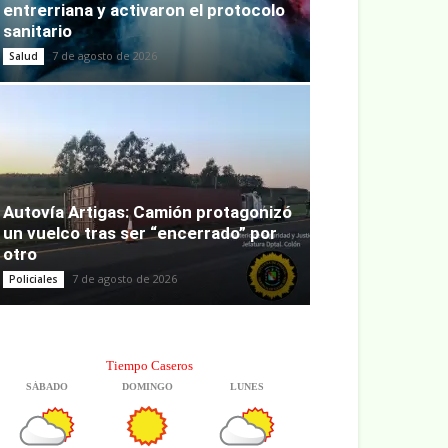
entrerriana y activaron el protocolo
sanitario
7 de agosto de 2026
Salud
Autovía Artigas: Camión protagonizó
un vuelco tras ser “encerrado” por
otro
7 de agosto de 2026
Policiales