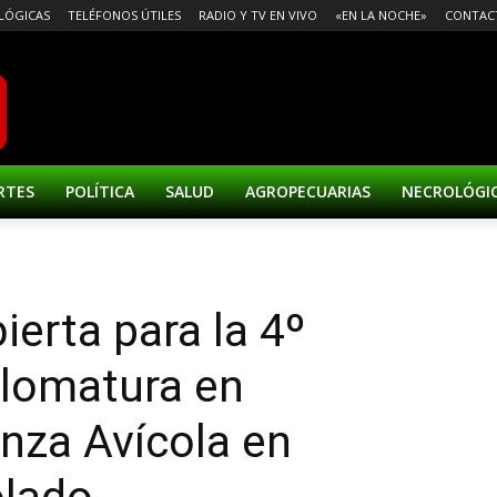
LÓGICAS
TELÉFONOS ÚTILES
RADIO Y TV EN VIVO
«EN LA NOCHE»
CONTAC
RTES
POLÍTICA
SALUD
AGROPECUARIAS
NECROLÓGI
ierta para la 4º
plomatura en
nza Avícola en