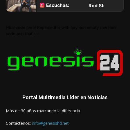
Html code here! Replace this with any non empty raw html
code and that's it.
Portal Multimedia Líder en Noticias
Más de 30 años marcando la diferencia
Contáctenos:
info@genesishd.net