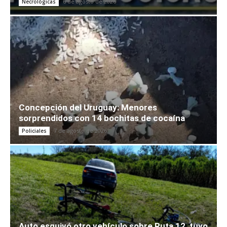
6 de agosto de 2026
Necrológicas
Concepción del Uruguay: Menores
sorprendidos con 14 bochitas de cocaína
7 de agosto de 2026
Policiales
Auto esquivó otro vehículo sobre Ruta 12, tuvo