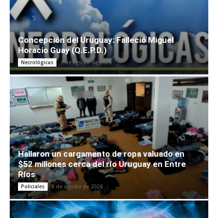
Concepción del Uruguay: Falleció Miguel
Horacio Guay (Q.E.P.D.)
7 de agosto de 2026
Necrológicas
Hallaron un cargamento de ropa valuado en
$52 millones cerca del río Uruguay en Entre
Ríos
8 de agosto de 2026
Policiales