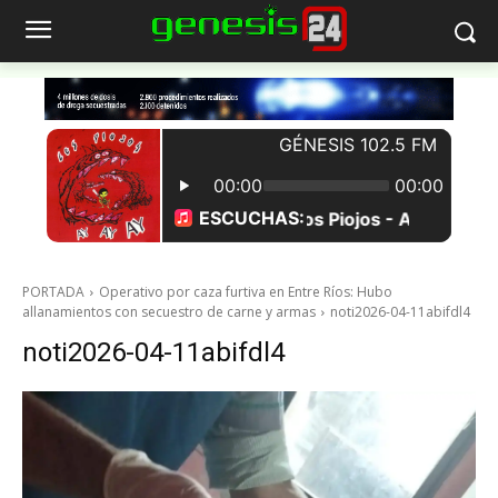
PORTADA
Operativo por caza furtiva en Entre Ríos: Hubo
allanamientos con secuestro de carne y armas
noti2026-04-11abifdl4
noti2026-04-11abifdl4