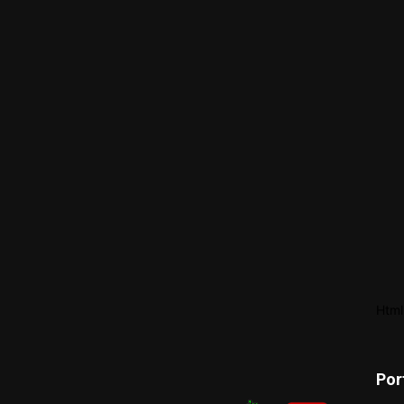
Html
Por