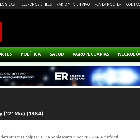
LÓGICAS
TELÉFONOS ÚTILES
RADIO Y TV EN VIVO
«EN LA NOCHE»
CONTA
ORTES
POLÍTICA
SALUD
AGROPECUARIAS
NECROLÓ
detenida tras golpear a una adolescente
noti2026-04-02detfdral