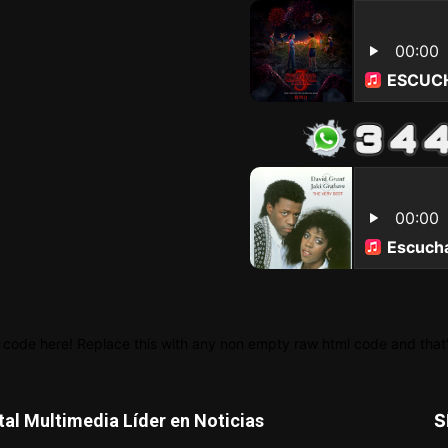
 code here! Replace this with any non empty raw html code and that's
tal Multimedia Líder en Noticias
S