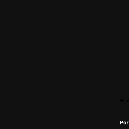
Html
Por