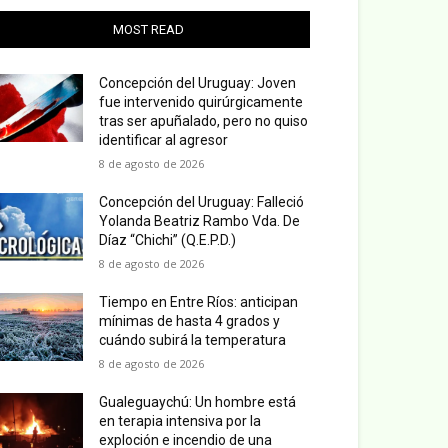
MOST READ
Concepción del Uruguay: Joven
fue intervenido quirúrgicamente
tras ser apuñalado, pero no quiso
identificar al agresor
8 de agosto de 2026
Concepción del Uruguay: Falleció
Yolanda Beatriz Rambo Vda. De
Díaz “Chichi” (Q.E.P.D.)
8 de agosto de 2026
Tiempo en Entre Ríos: anticipan
mínimas de hasta 4 grados y
cuándo subirá la temperatura
8 de agosto de 2026
Gualeguaychú: Un hombre está
en terapia intensiva por la
exploción e incendio de una