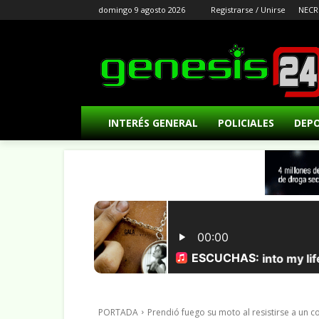
domingo 9 agosto 2026
Registrarse / Unirse
NECR
INTERÉS GENERAL
POLICIALES
DEP
PORTADA
Prendió fuego su moto al resistirse a un co