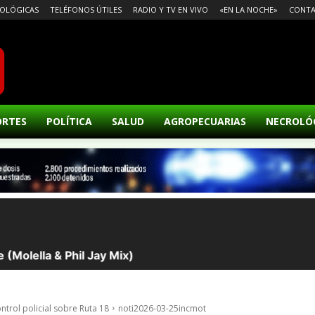
OLÓGICAS
TELÉFONOS ÚTILES
RADIO Y TV EN VIVO
«EN LA NOCHE»
CONT
ORTES
POLÍTICA
SALUD
AGROPECUARIAS
NECROLÓ
ntrol policial sobre Ruta 18
noti2026-03-25incmot