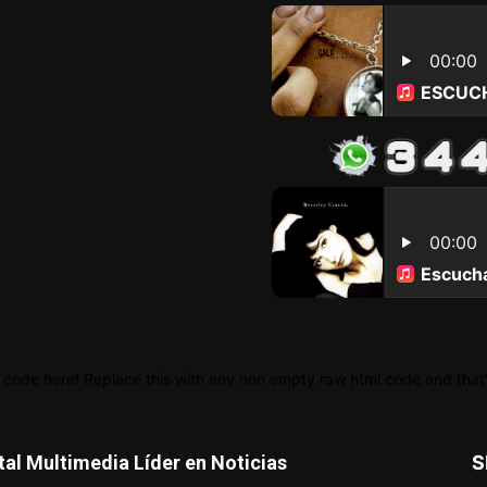
 code here! Replace this with any non empty raw html code and that's
tal Multimedia Líder en Noticias
S