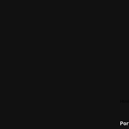
Html
Por