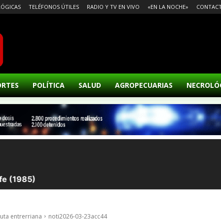
ÓGICAS
TELÉFONOS ÚTILES
RADIO Y TV EN VIVO
«EN LA NOCHE»
CONTAC
ORTES
POLÍTICA
SALUD
AGROPECUARIAS
NECROLÓ
uta entrerriana
noti2026-03-23acc44