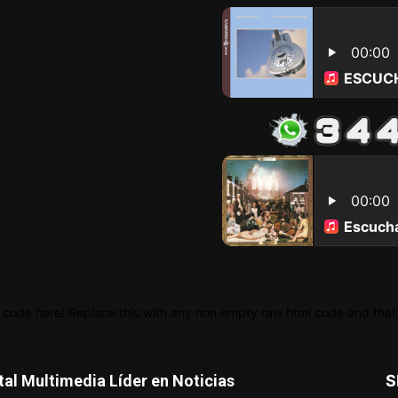
 code here! Replace this with any non empty raw html code and that's
tal Multimedia Líder en Noticias
S