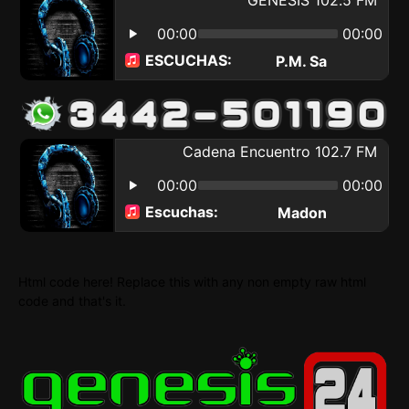
Html code here! Replace this with any non empty raw html
code and that's it.