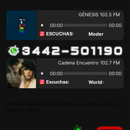
Html code here! Replace this with any non empty raw html
code and that's it.