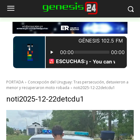
PORTADA
Concepción del Uruguay: Tras persecución, detuvieron a
menor y recuperaron moto robada
noti2025-12-22detcdu1
noti2025-12-22detcdu1