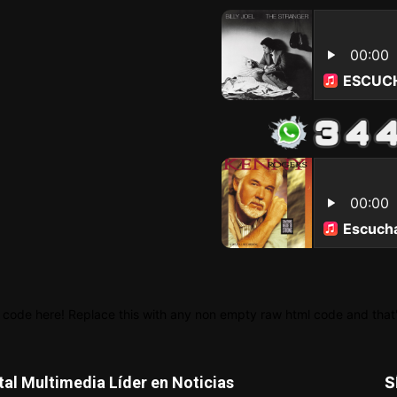
 code here! Replace this with any non empty raw html code and that's
tal Multimedia Líder en Noticias
S