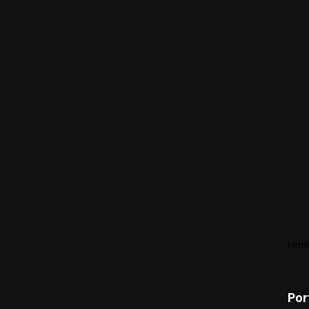
Html
Por