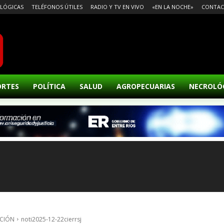
LÓGICAS
TELÉFONOS ÚTILES
RADIO Y TV EN VIVO
«EN LA NOCHE»
CONTA
ORTES
POLÍTICA
SALUD
AGROPECUARIAS
NECROLÓ
ACIÓN
noti2025-12-22cierrsj