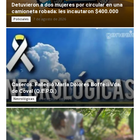
Detuvieron a dos mujeres por circular en una
camioneta robada: les incautaron $400.000
7 de agosto de 2026
Policiales
Caseros: Falleció María Dolores Boffelli Vda.
de Coval (Q.E.P.D.)
6 de agosto de 2026
Necrológicas