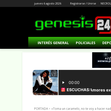
jueves 6 agosto 2026
Registrarse / Unirse
NECROL
INTERÉS GENERAL
POLICIALES
DEP
PORTADA
«Toma un caramelo, no te voy a hacer nada»