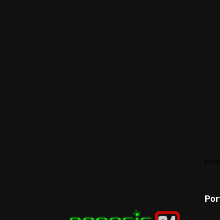
Html
Por