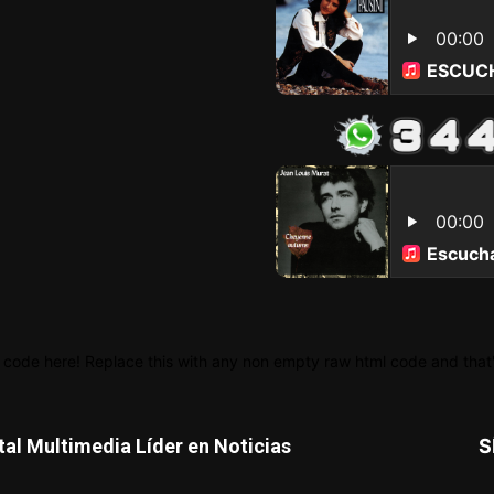
 code here! Replace this with any non empty raw html code and that's
tal Multimedia Líder en Noticias
S