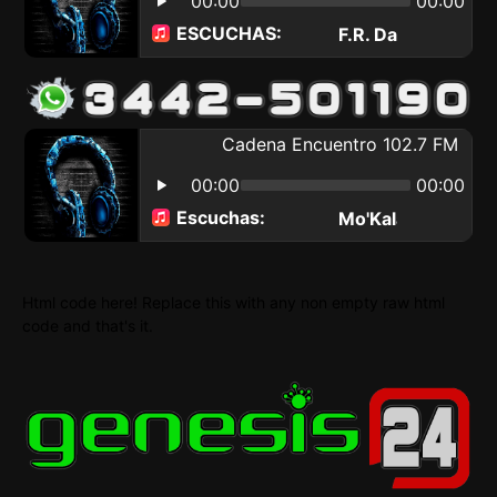
Html code here! Replace this with any non empty raw html
code and that's it.