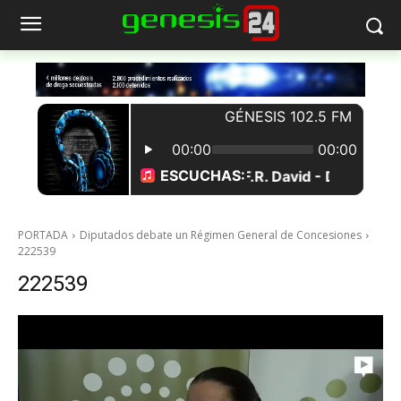
PORTADA
Diputados debate un Régimen General de Concesiones
222539
222539