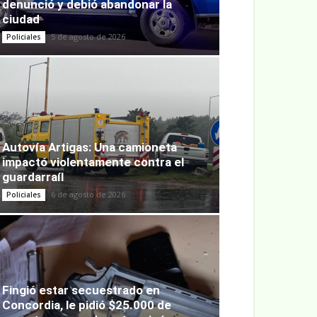
denunció y debió abandonar la
ciudad
5 de agosto de 2026
Policiales
Autovía Artigas: Una camioneta
impactó violentamente contra el
guardarraíl
6 de agosto de 2026
Policiales
Fingió estar secuestrado en
Concordia, le pidió $25.000 de