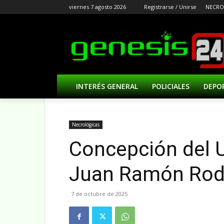
viernes 7 agosto 2026
Registrarse / Unirse
NECRO
INTERÉS GENERAL
POLICIALES
DEPO
Necrológicas
Concepción del U
Juan Ramón Rodr
7 de octubre de 2025