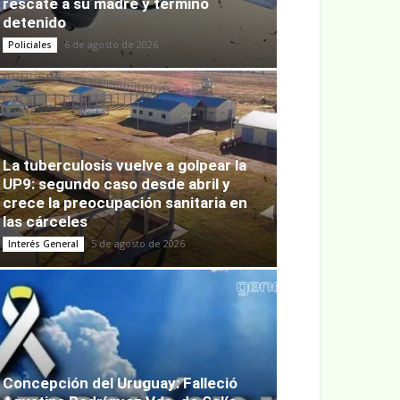
rescate a su madre y terminó
detenido
6 de agosto de 2026
Policiales
La tuberculosis vuelve a golpear la
UP9: segundo caso desde abril y
crece la preocupación sanitaria en
las cárceles
5 de agosto de 2026
Interés General
Concepción del Uruguay: Falleció