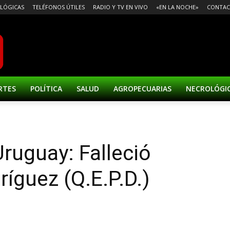
LÓGICAS
TELÉFONOS ÚTILES
RADIO Y TV EN VIVO
«EN LA NOCHE»
CONTA
RTES
POLÍTICA
SALUD
AGROPECUARIAS
NECROLÓGI
ruguay: Falleció
íguez (Q.E.P.D.)