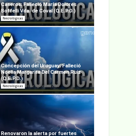
Caseros: Falleció María Dolores
Boffelli Vda. de Coval (Q.E.P.D.)
6 de agosto de 2026
Necrológicas
Concepción del Uruguay: Falleció
Noelia Margarita Del Carmen Ruiz
(Q.E.P.D.)
6 de agosto de 2026
Necrológicas
Renovaron la alerta por fuertes