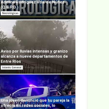
Adelina Rodríguez Vda. de Núñez
(Q.E.P.D.)
6 de agosto de 2026
Necrológicas
Aviso por lluvias intensas y granizo
alcanza a nueve departamentos de
Entre Ríos
6 de agosto de 2026
Interés General
Una joven denunció que su pareja la
ofrecía en redes sociales, lo