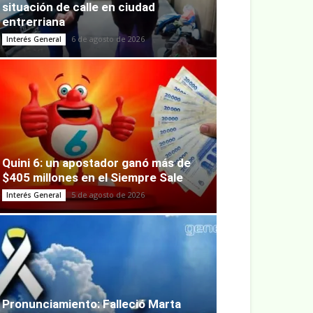
situación de calle en ciudad
entrerriana
6 de agosto de 2026
Interés General
Quini 6: un apostador ganó más de
$405 millones en el Siempre Sale
5 de agosto de 2026
Interés General
Pronunciamiento: Falleció Marta