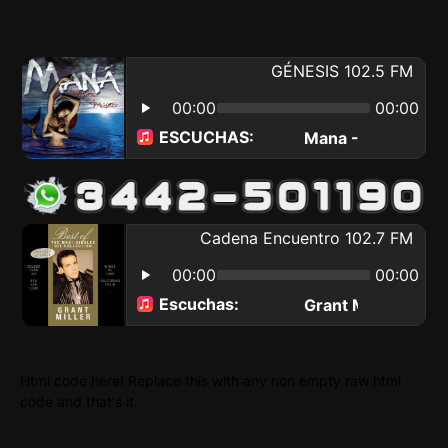
Html code here! Replace this with any non empty raw html
code and that's it.