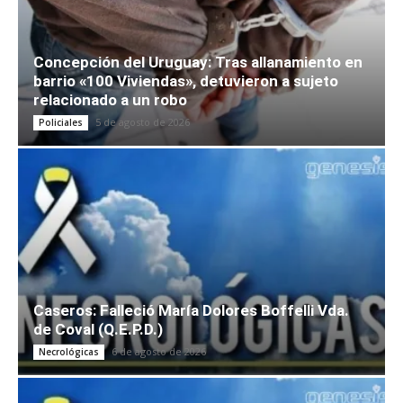
Concepción del Uruguay: Tras allanamiento en
barrio «100 Viviendas», detuvieron a sujeto
relacionado a un robo
5 de agosto de 2026
Policiales
Caseros: Falleció María Dolores Boffelli Vda.
de Coval (Q.E.P.D.)
6 de agosto de 2026
Necrológicas