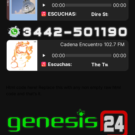
Html code here! Replace this with any non empty raw html
code and that's it.