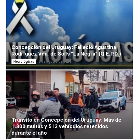
Concepción del Uruguay: Falleció Agustina
Rodríguez Vda. de Solís “La Negra” (Q.E.P.D.)
5 de agosto de 2026
Necrológicas
Tránsito en Concepción del Uruguay: Más de
1.300 multas y 513 vehículos retenidos
durante el año