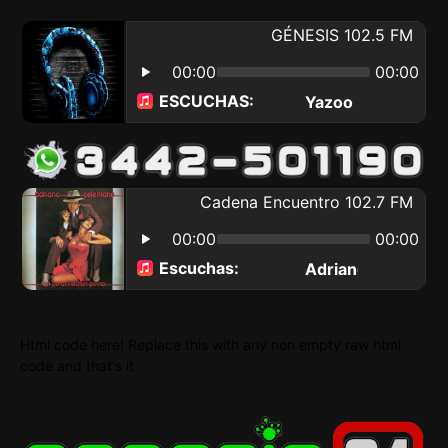
Html code here! Replace this with any non empty raw html
code and that's it.