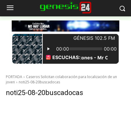
PORTADA
Caseros Solicitan colaboración para localización de un
joven
noti25-08-20buscadocas
noti25-08-20buscadocas