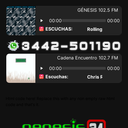
Html code here! Replace this with any non empty raw html
code and that's it.